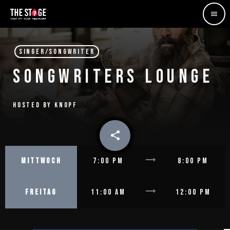
menu
SINGER/SONGWRITER
SONGWRITERS LOUNGE
HOSTED BY KNOPF
share
email
trending_flat
MITTWOCH
7:00 PM
8:00 PM
trending_flat
FREITAG
11:00 AM
12:00 PM