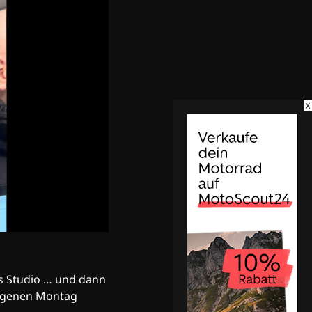
X
ns Studio … und dann
angenen Montag