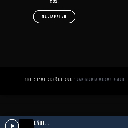
das!
MEDIADATEN
THE STAGE GEHÖRT ZUR
TEAK MEDIA GROUP GMBH
play_arrow
LÄDT...
The Stage
favorite