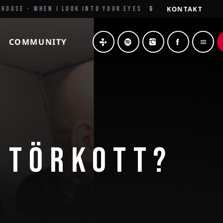
KONTAKT
USE - WHEN I LOOK INTO YOUR EYES
GRÜSSE AUS DEM NOR
COMMUNITY
menu
I TÖRKOTT?