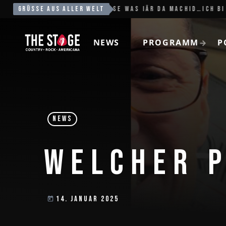
SLOW IT DOWN
GRÜSSE AUS ALLER WELT
EXTRAKLASSE WAS IÄR DA MACHID…ICH BI V
NEWS
PROGRAMM
P
NEWS
WELCHER P
14. JANUAR 2025
today