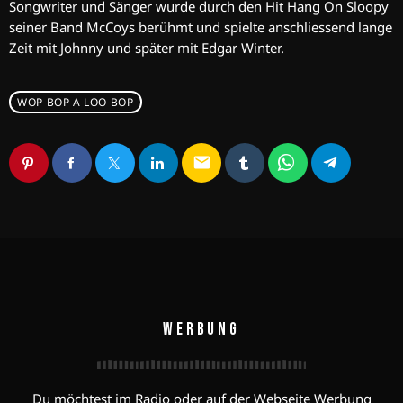
Songwriter und Sänger wurde durch den Hit Hang On Sloopy
seiner Band McCoys berühmt und spielte anschliessend lange
Zeit mit Johnny und später mit Edgar Winter.
WOP BOP A LOO BOP
email
WERBUNG
Du möchtest im Radio oder auf der Webseite Werbung