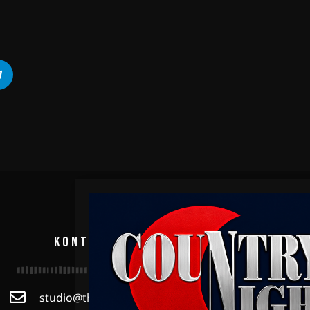
KONTAKT
studio@thestage.radio
Mehr als Radi