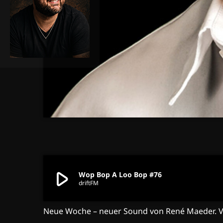
play_arrow
Wop Bop A Loo Bop #76
driftFM
Neue Woche – neuer Sound von René Maeder. V