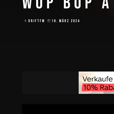
WOP BOP A
DRIFTFM
18. MÄRZ 2024
mic
today