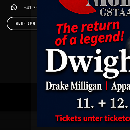
Community! F
+41 79 815 14 13
erhältst du 
Country, Rock 
eine 
MEHR ZUM EMPFANG
KONTAKT
IMPRESSUM
DATENSCH