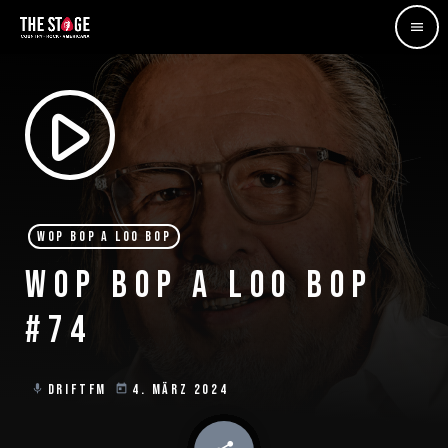
menu
play_arrow
WOP BOP A LOO BOP
WOP BOP A LOO BOP
#74
DRIFTFM
4. MÄRZ 2024
mic
today