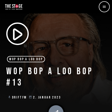
menu
play_arrow
WOP BOP A LOO BOP
WOP BOP A LOO BOP
#13
DRIFTFM
2. JANUAR 2023
mic
today