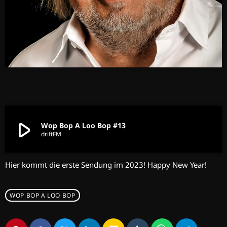
play_arrow
Wop Bop A Loo Bop #13
driftFM
Hier kommt die erste Sendung im 2023! Happy New Year!
WOP BOP A LOO BOP