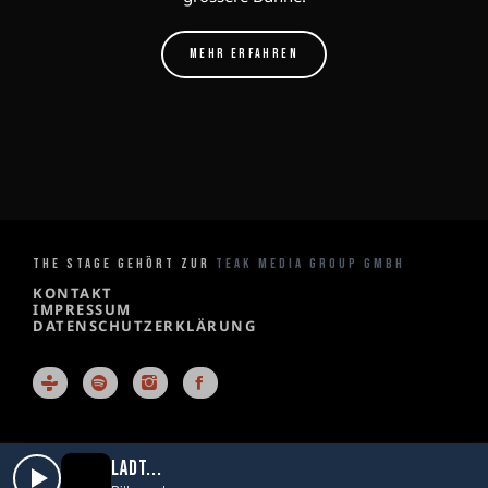
MEHR ERFAHREN
THE STAGE GEHÖRT ZUR
TEAK MEDIA GROUP GMBH
KONTAKT
IMPRESSUM
DATENSCHUTZERKLÄRUNG
X
LÄDT...
The Stage
play_arrow
keyboard_arrow_right
favorite