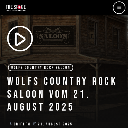
menu
play_arrow
WOLFS COUNTRY ROCK SALOON
WOLFS COUNTRY ROCK
SALOON VOM 21.
AUGUST 2025
DRIFTFM
21. AUGUST 2025
mic
today