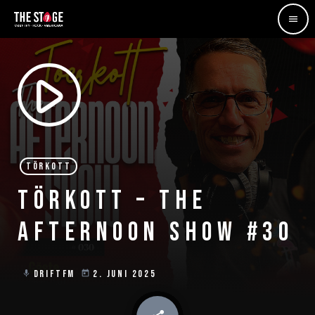
menu
play_arrow
TÖRKOTT
TÖRKOTT – THE
AFTERNOON SHOW #30
DRIFTFM
2. JUNI 2025
mic
today