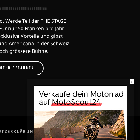
o. Werde Teil der THE STAGE
ür nur 50 Franken pro Jahr
exklusive Vorteile und gibst
und Americana in der Schweiz
noch grössere Bühne.
MEHR ERFAHREN
X
share
email
UTZERKLÄRUNG