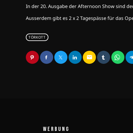
In der 20. Ausgabe der Afternoon Show sind de
Ausserdem gibt es 2 x 2 Tagespässe für das Op
TÖRKOTT
email
WERBUNG