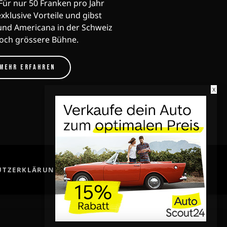
ür nur 50 Franken pro Jahr
exklusive Vorteile und gibst
und Americana in der Schweiz
noch grössere Bühne.
MEHR ERFAHREN
X
share
email
UTZERKLÄRUNG