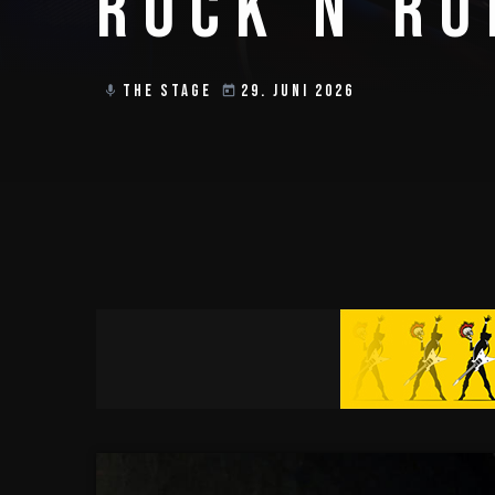
ROCK'N'RO
THE STAGE
29. JUNI 2026
mic
today