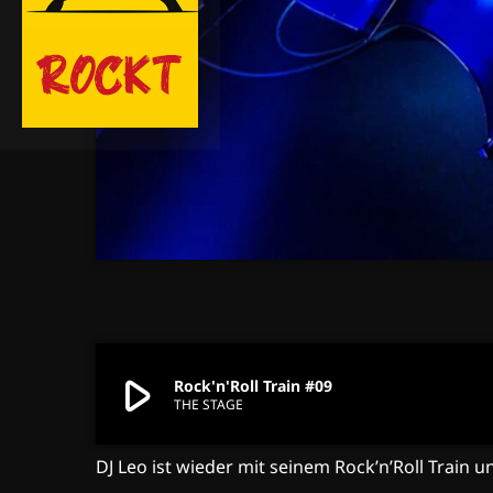
play_arrow
Rock'n'Roll Train #09
THE STAGE
DJ Leo ist wieder mit seinem Rock’n’Roll Train 