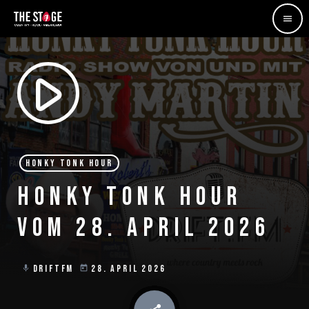
menu
play_arrow
HONKY TONK HOUR
HONKY TONK HOUR
VOM 28. APRIL 2026
DRIFTFM
28. APRIL 2026
mic
today