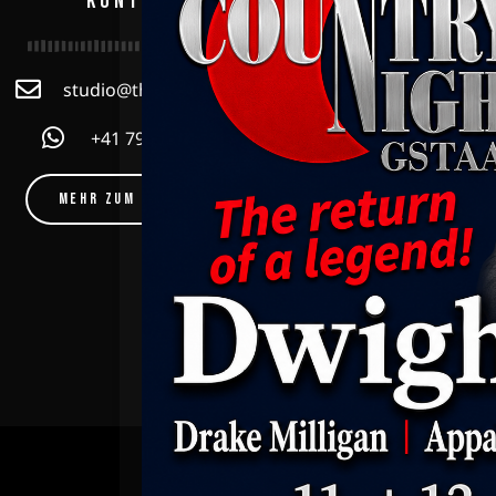
KONTAKT
studio@thestage.radio
Mehr als Radi
Community! F
+41 79 815 14 13
erhältst du 
Country, Rock 
eine 
MEHR ZUM EMPFANG
KONTAKT
IMPRESSUM
DATENSCH