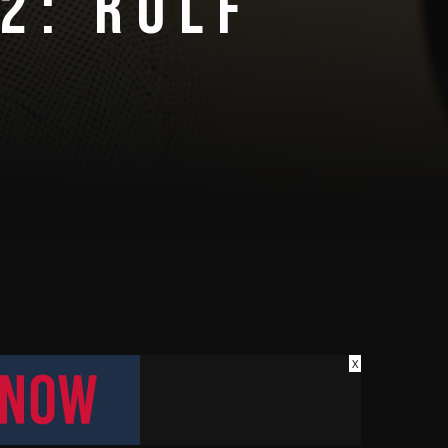
2: ROLF
X