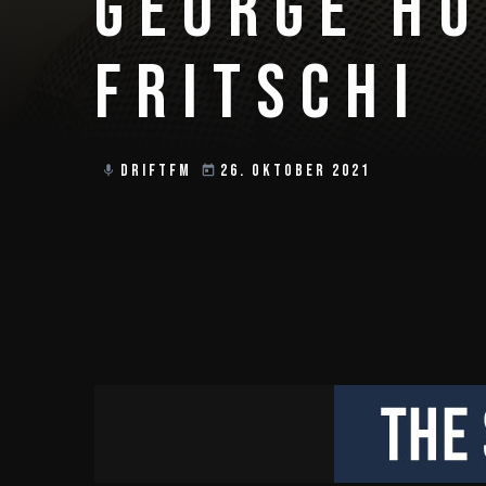
GEORGE HU
FRITSCHI
DRIFTFM
26. OKTOBER 2021
mic
today