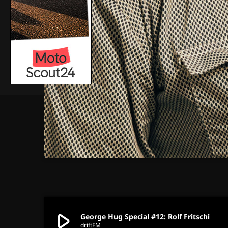
play_arrow
George Hug Special #12: Rolf Fritschi
driftFM