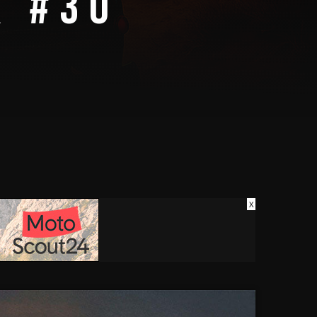
X #30
X