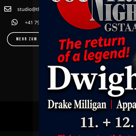
studio@thestage.radio
Mehr als Radi
Community! F
+41 79 815 14 13
erhältst du 
Country, Rock 
eine 
MEHR ZUM EMPFANG
KONTAKT
IMPRESSUM
DATENSCH