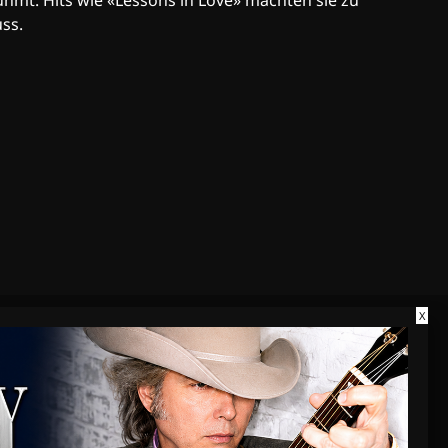
hmt. Hits wie «Lessons in Love» machten sie zu
uss.
X
COMMUNITY