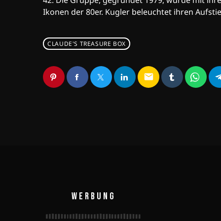
42. Die Gruppe, gegründet 1979, wurde mit ihre
Ikonen der 80er. Kugler beleuchtet ihren Aufsti
CLAUDE'S TREASURE BOX
email
WERBUNG