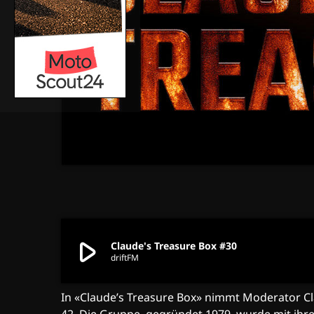
play_arrow
Claude's Treasure Box #30
driftFM
In «Claude’s Treasure Box» nimmt Moderator Cla