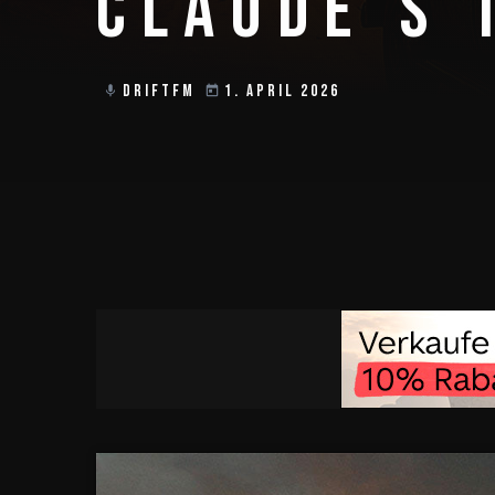
CLAUDE'S 
DRIFTFM
1. APRIL 2026
mic
today