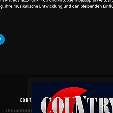
m Mix aus Jazz-Funk, Pop und virtuosem Bassspiel weltberü
eg, ihre musikalische Entwicklung und den bleibenden Einfl
KONTAKT