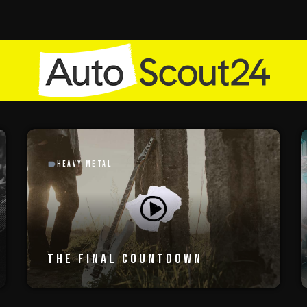
HEAVY METAL
label
THE FINAL COUNTDOWN