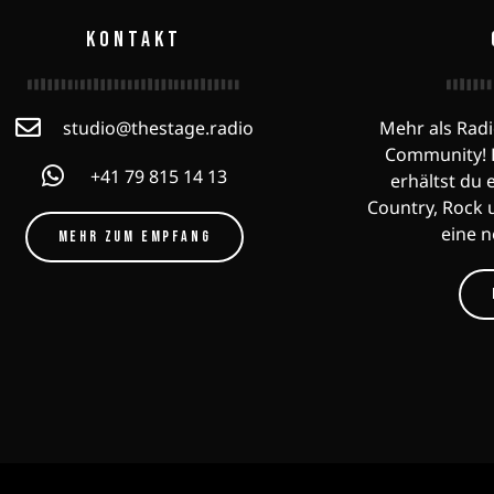
KONTAKT
studio@thestage.radio
Mehr als Radi
Community! F
+41 79 815 14 13
erhältst du 
Country, Rock 
eine 
MEHR ZUM EMPFANG