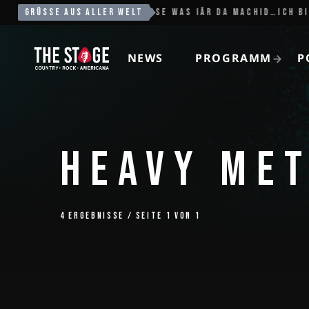
SLOW IT DOWN
GRÜSSE AUS ALLER WELT
EXTRAKLASSE WAS IÄR DA MACHID…ICH BI V
NEWS
PROGRAMM
P
HEAVY ME
4 ERGEBNISSE / SEITE 1 VON 1