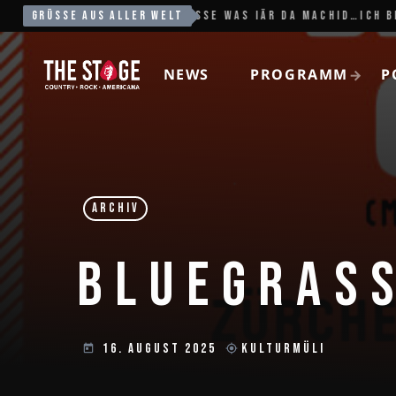
SLOW IT DOWN
GRÜSSE AUS ALLER WELT
EXTRAKLASSE WAS IÄR DA MACHID…ICH BI 
NEWS
PROGRAMM
P
ARCHIV
BLUEGRASS
16. AUGUST 2025
KULTURMÜLI
today
my_location