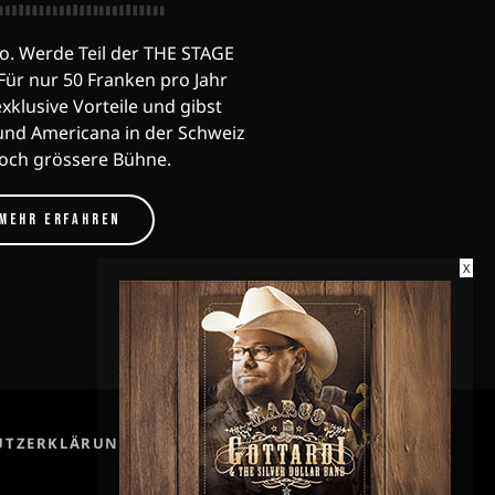
o. Werde Teil der THE STAGE
ür nur 50 Franken pro Jahr
exklusive Vorteile und gibst
und Americana in der Schweiz
noch grössere Bühne.
MEHR ERFAHREN
X
share
email
UTZERKLÄRUNG