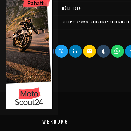
ADRESSE
MÜLI 1010
LINK
HTTPS://WWW.BLUEGRASSIDEMUELI
email
WERBUNG