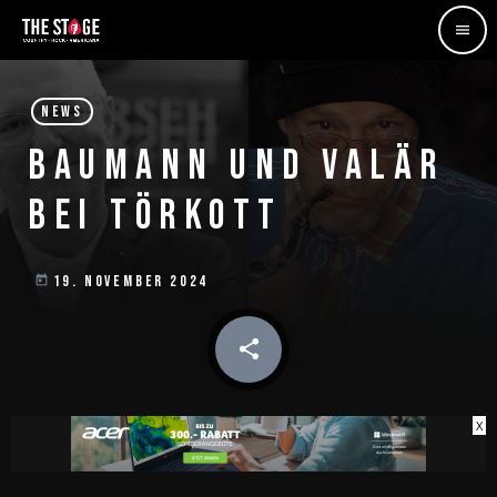
menu
NEWS
BAUMANN UND VALÄR
BEI TÖRKOTT
19. NOVEMBER 2024
today
share
email
X