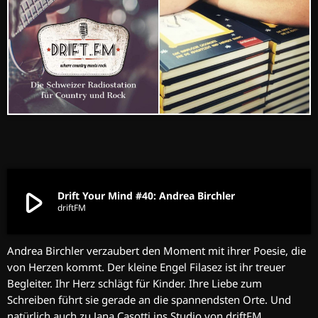
play_arrow
Drift Your Mind #40: Andrea Birchler
driftFM
Andrea Birchler verzaubert den Moment mit ihrer Poesie, die
von Herzen kommt. Der kleine Engel Filasez ist ihr treuer
Begleiter. Ihr Herz schlägt für Kinder. Ihre Liebe zum
Schreiben führt sie gerade an die spannendsten Orte. Und
natürlich auch zu Jana Casotti ins Studio von driftFM.