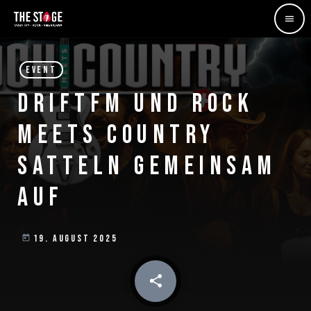
menu
EVENT
DRIFTFM UND ROCK
MEETS COUNTRY
SATTELN GEMEINSAM
AUF
19. AUGUST 2025
today
share
email